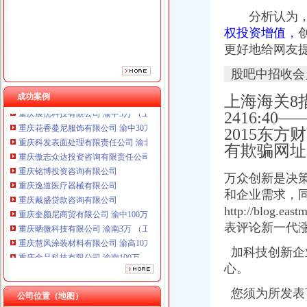
重庆铭博投资咨询有限公司
分析认为
重庆逸道医疗器械有限公司
重庆戴盛贷款咨询有限公司
权投资增值，
重庆奎颜尼商贸有限公司 渝中100万 （工商注册）
更好地给网友
重庆晒微科技有限公司 渝南3万 （工商注册）
股吧中招收会
重庆慧风涂装材料有限公司 渝高10万 （工商注册）
重庆金品科技有限公司 渝南100万 （进出口权）
成功案例
上海海关8措
重庆展优科技有限公司 渝中3万 （工商注册）
2416:
重庆花香蔓尼服饰有限公司 渝中30万 （工商注册）
2015东
重庆科发表面处理有限责任公司 渝北800万 （进出口权）
重庆傲志众达投资咨询有限责任公司 渝九1000万 （增资）
有欺骗网址
重庆铭博投资咨询有限公司
重庆逸道医疗器械有限公司
万众创新是决
重庆戴盛贷款咨询有限公司
和企业需求，同
重庆奎颜尼商贸有限公司 渝中100万 （工商注册）
http://blog
重庆晒微科技有限公司 渝南3万 （工商注册）
表评论新一代
重庆慧风涂装材料有限公司 渝高10万 （工商注册）
重庆金品科技有限公司 渝南100万 （进出口权）
加科技创新企
重庆展优科技有限公司 渝中3万 （工商注册）
心。
重庆花香蔓尼服饰有限公司 渝中30万 （工商注册）
重庆科发表面处理有限责任公司 渝北800万 （进出口权）
您须为所发表
公司位置（地图）