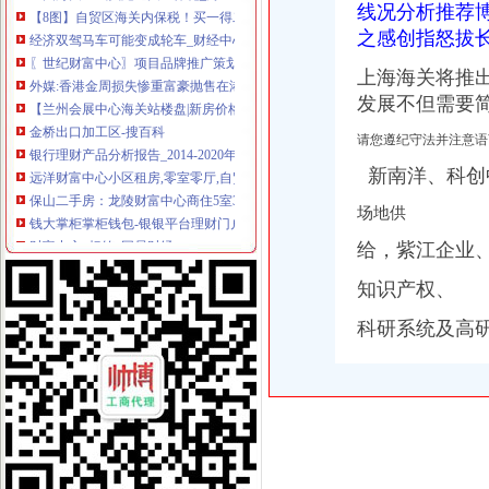
线况分析推荐
经济双驾马车可能变成轮车_财经中心_中国网
之感创指怒拔
〖世纪财富中心〗项目品牌推广策划案-MBA智库文档
外媒:香港金周损失惨重富豪抛售在港房产|香港股市|香港海关_凤凰
上海海关将推
【兰州会展中心海关站楼盘|新房价格信息】-兰州搜狐焦点网
发展不但需要
金桥出口加工区-搜百科
银行理财产品分析报告_2014-2020年中国银行理财产品行业竞争格局
请您遵纪守法并注意语
远洋财富中心小区租房,零室零厅,自贸区内,海关对面,远洋财富中
新南洋、科创
保山二手房：龙陵财富中心商住5室3厅4卫276平米-保山爱问分类
钱大掌柜掌柜钱包-银银平台理财门户欢迎您
场地供
财富中心_标签_网易财经
给，紫江企业
感谢毛哥选择美之信！---一份漂洋过海的信任！-家居装饰-时空网
亚洲大铁路集装箱中心站新增保税物流中心-搜狐财经
知识产权、
财经中间站_期-财经中间站:海关查获600余台iphone6-财经-
南京银行杭州分行财富中心升格为人银行中心-新华网
科研系统及高
海关到财富中心怎么走？-住哪网
中心服务外向型经济发展_财经评论（cjpl）股吧_东方财富网股吧
财富中心到海关公交_怎么坐车_怎么走_要多久_同程旅游公交
【北辰财富中心报关员人才网|北辰财富中心报关员求职】-昆明58同城
【兰州会展中心海关站50-70㎡楼盘|新房价格信息】-兰州搜狐焦点网
四媒体刊登财富集中高干子弟虚新闻被查处_新闻_腾讯网
上海海关造“金直通车”_东方财富网