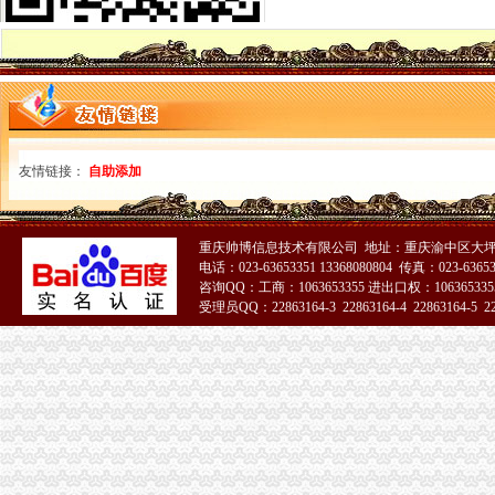
从海关到财富中心怎么坐公交车,快需要多久？-公交查询
海口海关批复三亚海棠湾免税购物中心同意投入运营_东方财富网
梧州写字楼：国龙财富中心115方写字楼3000蚊-梧州爱问分类
财富星动向上海海关:欧洲入境邮政快件中60%为奶—在线
中电电机：次公开发行股票招股说明书摘要_中电电机（）_
开春绿好心,在重庆财富金融中心FFC抢先拥有-新华网重庆频道
[环球财经连线]深圳海关掉一走苹果手机罪网络_国际财经报道
友情链接：
自助添加
鲁培到长三角海关区域通关一体化联合应急协调中心考察调研（图）
社区工作者与工作师区别_中公社区工作者网
上海海关学院和中央财经大学哪个好_百度知道
【自贸区海关内唯一在售！远洋财富中心保税写字楼】,上海浦东外高
重庆帅博信息技术有限公司 地址：重庆渝中区大坪
电话：023-63653351 13368080804 传真：023-6365
中国东盟自贸区全面推进能否成亚洲版“欧盟”_财经中心_中国网
咨询QQ：工商：1063653355 进出口权：1063653355
上海海关为中国国家会展中心展“量体裁衣”-搜狐财经
受理员QQ：22863164-3 22863164-4 22863164-5 228
乌鲁木齐多式联运海关监管中心揭牌（图）_金羊网财富
51La
吕滨在广州海关调研（图）|广州|海关|中心_新浪财经_新浪网
第十期海关财务科长培训班举行-天津财经大学
中国自贸区个海关知识产权保护中心在横琴挂牌_金羊网财富
财富中心海关
境外参与者期货账户资金“专款专用”_东方财富网
上海海关8措施支持科创中心建设概念股或受益2015-06-2416:40——
第十期海关财务科长培训班举行-天津财经大学