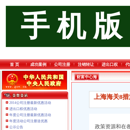
手 机 版
首 页
成功案例
公司注册
注销转让
进出口权
代
财富中心海
关
上海海关8措施
2014公司注册最新优惠活动
进出口权优惠活动
年度公司注册最新优惠活动
年度活动公司注册送优惠
重庆傲志众达投资咨询有限责任公司 渝九1000万 （增资）
政策资源和在
公示公告