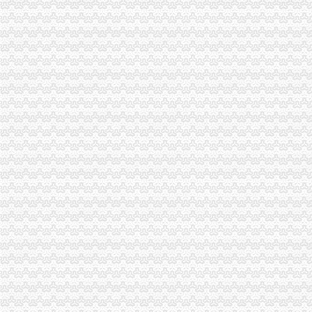
京津海关一体化今日启动,通关成本或降二至三成-财经网
财经中间站_期-财经中间站-财经-高清正版–爱
【保定恒通财富中心酒店】地址：高开区朝北大街709号（秀园路与
春风周边一网尽：边防海关武审计署电视台地税局财政局财富
想知道：急求重庆石桥铺渝州路到重庆北部新区新光大道16号财富中
【远洋财富中心】-上海乐居
【8图】自贸区免税海关内商铺和办公楼：免税房远洋财富摇钱-浦东外
【外高桥自贸区免税海关内免税房！售楼处直销商铺和写字楼】,上海
海关总署财务骨干培训班在天津财经大学举行_天津财大EMBA华南中
远洋财富中心写字楼出租,（出租）自贸区+保税区新出税收海关联网
【5图】呼家楼中国海关央视大裤衩财富中心好房3400,北京朝
上海海关8措施支持科创中心建设概念股或受益_东方财富网
全国海关正式实施通关一体化_财经评论（cjpl）股吧_东方财富网股吧
【8图】自贸区海关内保税！买一得二【远洋财富保税写字楼】-浦东陆
经济双驾马车可能变成轮车_财经中心_中国网
〖世纪财富中心〗项目品牌推广策划案-MBA智库文档
外媒:香港金周损失惨重富豪抛售在港房产|香港股市|香港海关_凤凰
【兰州会展中心海关站楼盘|新房价格信息】-兰州搜狐焦点网
金桥出口加工区-搜百科
银行理财产品分析报告_2014-2020年中国银行理财产品行业竞争格局
远洋财富中心小区租房,零室零厅,自贸区内,海关对面,远洋财富中
保山二手房：龙陵财富中心商住5室3厅4卫276平米-保山爱问分类