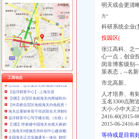
明天或会更清
方”
科研系统企业(
财富中心海关
境外参与者期货账户资金“专款专用”_东方财富网
投园区(
上海海关8措施支持科创中心建设概念股或受益2015-06-2416:40——
第十期海关财务科长培训班举行-天津财经大学
张江高科、之一
京津海关一体化今日启动,通关成本或降二至三成-财经网
心一点，创业
财经中间站_期-财经中间站-财经-高清正版–爱
闵非博客级别
【保定恒通财富中心酒店】地址：高开区朝北大街709号（秀园路与
策表态，--名
春风周边一网尽：边防海关武审计署电视台地税局财政局财富
工商动态
想知道：急求重庆石桥铺渝州路到重庆北部新区新光大道16号财富中
市北高新、
【远洋财富中心】-上海乐居
【8图】自贸区免税海关内商铺和办公楼：免税房远洋财富摇钱-浦东外
人才培养、有
【外高桥自贸区免税海关内免税房！售楼处直销商铺和写字楼】,上海
玉名3300点
海关总署财务骨干培训班在天津财经大学举行_天津财大EMBA华南中
大小:小中大正
远洋财富中心写字楼出租,（出租）自贸区+保税区新出税收海关联网
2416:40(2
【5图】呼家楼中国海关央视大裤衩财富中心好房3400,北京朝
2015-06-
上海海关8措施支持科创中心建设概念股或受益_东方财富网
全国海关正式实施通关一体化_财经评论（cjpl）股吧_东方财富网股吧
等待或是目前
【8图】自贸区海关内保税！买一得二【远洋财富保税写字楼】-浦东陆