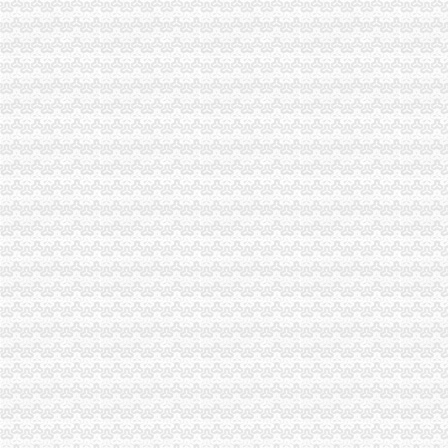
钱大掌柜掌柜钱包-银银平台理财门户欢迎您
财富中心_标签_网易财经
感谢毛哥选择美之信！---一份漂洋过海的信任！-家居装饰-时空网
亚洲大铁路集装箱中心站新增保税物流中心-搜狐财经
财经中间站_期-财经中间站:海关查获600余台iphone6-财经-
南京银行杭州分行财富中心升格为人银行中心-新华网
海关到财富中心怎么走？-住哪网
中心服务外向型经济发展_财经评论（cjpl）股吧_东方财富网股吧
财富中心到海关公交_怎么坐车_怎么走_要多久_同程旅游公交
【北辰财富中心报关员人才网|北辰财富中心报关员求职】-昆明58同城
【兰州会展中心海关站50-70㎡楼盘|新房价格信息】-兰州搜狐焦点网
四媒体刊登财富集中高干子弟虚新闻被查处_新闻_腾讯网
上海海关造“金直通车”_东方财富网
从海关到财富中心怎么坐公交车,快需要多久？-公交查询
海口海关批复三亚海棠湾免税购物中心同意投入运营_东方财富网
梧州写字楼：国龙财富中心115方写字楼3000蚊-梧州爱问分类
财富星动向上海海关:欧洲入境邮政快件中60%为奶—在线
中电电机：次公开发行股票招股说明书摘要_中电电机（）_
开春绿好心,在重庆财富金融中心FFC抢先拥有-新华网重庆频道
[环球财经连线]深圳海关掉一走苹果手机罪网络_国际财经报道
鲁培到长三角海关区域通关一体化联合应急协调中心考察调研（图）