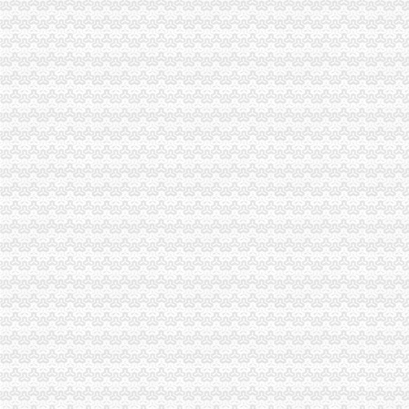
社区工作者与工作师区别_中公社区工作者网
上海海关学院和中央财经大学哪个好_百度知道
【自贸区海关内唯一在售！远洋财富中心保税写字楼】,上海浦东外高
中国东盟自贸区全面推进能否成亚洲版“欧盟”_财经中心_中国网
上海海关为中国国家会展中心展“量体裁衣”-搜狐财经
乌鲁木齐多式联运海关监管中心揭牌（图）_金羊网财富
吕滨在广州海关调研（图）|广州|海关|中心_新浪财经_新浪网
第十期海关财务科长培训班举行-天津财经大学
中国自贸区个海关知识产权保护中心在横琴挂牌_金羊网财富