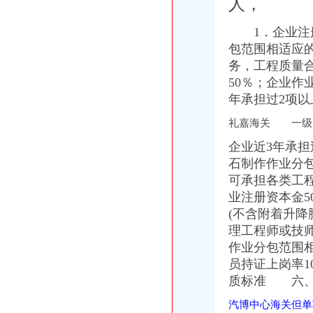
人，
印-忠县州屏动步法主题公园全面对外开放-忠县忠州新闻网
动步公园[水晶郦城东门]公交查询_动步公园[水晶郦城东门]公交线路_
1．企业注册
悦来海关
包范围相适应
东营前五月服务业重点项目累计完成投资63.8亿_17城_山东新闻_新闻
周恩来与新中国的人民海关建设：南方网新闻频道
务，
工程质量
安宁海关罗马写字楼出租已装修好-[中国招商网甘肃站]
50％；企业作
惠享系列-香港海洋公园四日（购物团）（上海出发）_出境跟团游_国
年承担过2项
石家庄海关邯郸办事处附近宾馆_石家庄海关邯郸办事处附近酒店_石家
鸳鸯海关
礼嘉海关 一级
“海上天湖”宁德著名的十大旅游景点宁德旅游必去十大景点你有去
企业近3年承担
当街扒光“小三”衣服就能挽救姻了吗？_张晓霖律师专栏-法邦网
石制作作业分
当前出口骗税问题的成因及对策
可承担各类工
【渝北鸳鸯轻轨站复地天玺豪华装修4房南向低调奢】-朝重庆易登网
【夏日旅游VOL.3】号外！号外！据说有一大批日本鬼子占领了柘荣鸳
业注册资本金5
冉家坝海关
(不含附着升降
重庆华唐路到冉家坝社区可乘坐公交车：809路-重庆公交车网
理工程师或技
重庆冉家坝院_电话_地址|在哪里|地图-重庆本地宝
作业分包范围
急寻：冉家坝？
员持证上岗率
【冉家坝廖记团购】_美团网
质标准 六
中国银行（冉家坝分理处）,电话·地址·地图·邮编-融360
人和海关
汽博中心海关但单
涉放纵走被查处岗海关再增三人|海关|查_凤凰科技