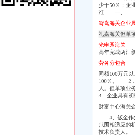
礼嘉海关
少于50％；企
义乌批发价格,义乌采购,义乌品牌供应商-中国制造网义乌热门搜索
准 一、
武进区礼嘉志良锯片修磨经营部信用档案_信用报告_信用等级-绿盾征信
深圳进口二手LED生产线进口手续有哪些海关编码如何归类-广东深圳
鸳鸯海关企业
常州到湖州货运公司_商务服务_招商_中国麦网
礼嘉海关但单
石马河到礼嘉镇卫生院门部公交_怎么坐车_怎么走_要多久_同程旅游
北环海关
光电园海关 
物业阻拦业主建充电桩电动车消费者陷入维权困境-新华网
高年完成两江
北京博物馆名录北京国家博物馆名单北京博物馆有哪些【北京景点】
热熔胶、PVC胶水、粘合、颜料、涂料、油漆等液体进出口物流
劳务分包合
从三峡广场到重庆会馆该怎么走？坐哪路车？谢谢！！重庆问题_
北京市北三环中路3号双全大厦508室-other-图宝贝文档搜索
同额100万元
大竹林海关
100％。 
知识产权__重庆交通事故工伤事故赔偿知名律师网-重庆交通事故交通
人。但单项业
重庆钢琴租赁-城际分类
3．企业具有
重庆市主城区二环区域发展规划（2011—2020年）-重庆市城市规划
重庆海关到石门可乘坐公交车：0800路-重庆公交车网
财富中心海关企
佳居花园-搜百科
光电园海关
4、钣金作业
厦门建行ATM网点列表-厦门建设银行自动取款机终端-厦门建行自助
范围相适应的
福清站-福州-全峰快递
技术负责人。
南京海关通关“新常态”节省人力物力成本_中国行业研究网