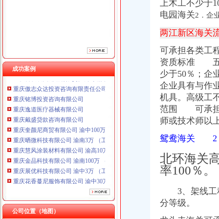
上木工不少于
电园海关
2．企
两江新区海关
可承担各类工
资质标准 五
成功案例
重庆傲志众达投资咨询有限责任公司 渝九1000万 （增资）
少于50％；企
重庆铭博投资咨询有限公司
企业具有与作
重庆逸道医疗器械有限公司
机具。高级工不
重庆戴盛贷款咨询有限公司
范围 可承担
重庆奎颜尼商贸有限公司 渝中100万 （工商注册）
师或技术师以
重庆晒微科技有限公司 渝南3万 （工商注册）
重庆慧风涂装材料有限公司 渝高10万 （工商注册）
鸳鸯海关 2
重庆金品科技有限公司 渝南100万 （进出口权）
重庆展优科技有限公司 渝中3万 （工商注册）
北环海关高
重庆花香蔓尼服饰有限公司 渝中30万 （工商注册）
率100％。
重庆科发表面处理有限责任公司 渝北800万 （进出口权）
重庆傲志众达投资咨询有限责任公司 渝九1000万 （增资）
3、架线工程
重庆铭博投资咨询有限公司
分等级。
重庆逸道医疗器械有限公司
公司位置（地图）
重庆戴盛贷款咨询有限公司