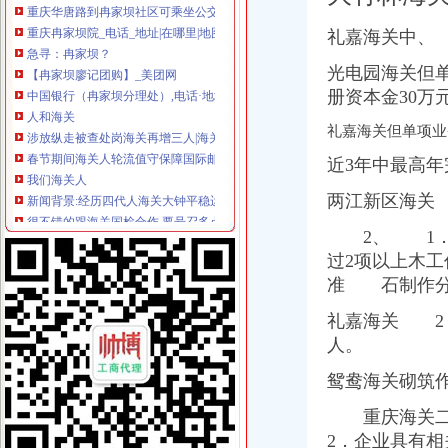
急寻：冉家坝？
【冉家坝廖记团购】_美团网
礼嘉海关中、
中国银行（冉家坝分理处）,电话·地址·地图·邮编-融360
光电园海关但
人和海关
册资本金30万
涉放纵走被查处岗海关再增三人|海关|查_凤凰科技
春节期间海关人轮流值守保障国际邮件畅顺通关_东莞_东莞光网
礼嘉海关但单项业
我们海关人
新闻背景:经历四代人海关大钟平稳运行90年_高清在线观看-PP
近3年中最高年
很不错的跟海关国检合作,要号召多点人来关注。
两江新区海关
汽博中心海关
重庆渝北汽博中心招生主管招聘_宠才网
2、 1．企
汽博中心新科国际广场|好戏网
过2项以上木
商务接待租车|汽博中心租车|鑫煌汽车租赁|东商网
准 石制作分
江南style奥风健身俱乐部汽博中心_土豆
重庆汽博中心二手车交易市场地址_电话_交通路线——第一车网
礼嘉海关 2
龙头寺海关
人。
重庆2012年一级建造师考点分布及参考路线
5桥连接渝中江北你看看如何走便捷_网易重庆房产频道
鸳鸯海关砌筑
【龙头寺写字楼,办公楼出租·租赁价格信息】1000-2000米75元/平
<重庆武隆天生三硚-龙水峡地缝1日游>享十二道服务品十二道风味0购
重庆海关
尊享重庆佳馨宾馆（火车北站、龙头寺）价单人间1晚！_团800重庆
2．企业具有