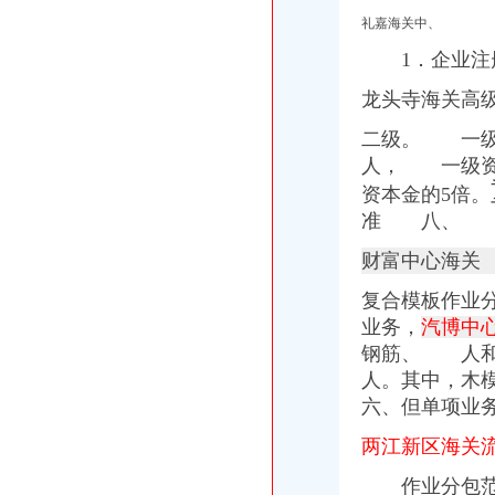
礼嘉海关中、
1．企业注册
龙头寺海关高级
二级。 一级
人， 一级资
资本金的5倍。
准
八、 5
财富中心海关
复合模板作业
业务，
汽博中
钢筋、 人
人。其中，木
六、但单项业
两江新区海关
作业分包范围