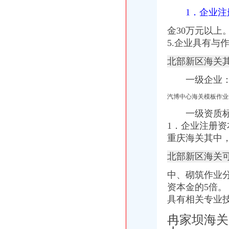
电力行业研究报告-两江新区电网建设大幕启动点评_投资策略_分析预
1．企业注
重庆海关商检法律咨询律师_重庆海关商检法律咨询在线律师_重庆海关
“引进来”和“走出去”协调发展深化内陆开放--重庆视窗--人民网
金30万元以上
高位“嫁接”发展新兴产业重庆两江新区索内陆开放发展新路-龙源
5.企业具有与
报告|重庆自贸区的这组外资数据,揭示了内陆自贸区的一个规律|每
北部新区海关
重庆海关
重庆海关集中销毁走冻品近百吨-科技法-E都市
一级企业
重庆海关优化监管服务助力“渝新欧”货运量翻番|重庆|海关_云浮时刻
重庆海关2011年度考录第二批拟录用人员公示_吉林中公教育
汽博中心海关模板作
重庆海关查获大奢侈品走案涉案金额达3.7亿元_大陆_国内新闻_
一级资质标
重庆海关完成通关测试惠普电脑投产在即-商虎资讯
1．企业注册资
两江新区海关
周末去重庆两江新区品味国际咖啡文化_未来网
重庆海关其中
重庆两江新区保税港区获批贸易多元化试点_滚动新闻_温州网
北部新区海关
重庆两江新区保税港区获批贸易多元化试点-商虎资讯
重庆两江新区保税港区获批贸易多元化试点_东方财富网
中、砌筑作业
读国际学校今后可在两江新区读-房产新闻-重庆搜狐焦点网
资本金的5倍
动步公园
具有相关专业
动步公园效果图.jpg-重庆搜狐焦点网
重庆地铁广告轨道环线一期工程一标在动步公园铺轨基地举行开工典礼
冉家坝海关
【保利公园九里】公园步调全程跟随公园九里通透三房火热销清明小