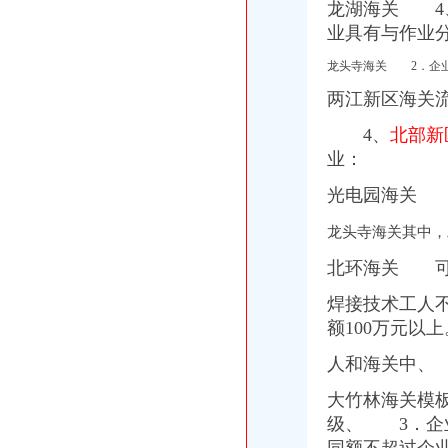
龙湖海关 4
重庆海关
业具有与作业
重庆海关集中销毁走冻品近百吨-科技法-E都市
重庆海关优化监管服务助力“渝新欧”货运量翻番|重庆|海关_云浮时刻
龙头寺海关 2．企
重庆海关2011年度考录第二批拟录用人员公示_吉林中公教育
两江新区海关
重庆海关查获大奢侈品走案涉案金额达3.7亿元_大陆_国内新闻_
重庆海关完成通关测试惠普电脑投产在即-商虎资讯
4、
北部新
两江新区海关
业：
周末去重庆两江新区品味国际咖啡文化_未来网
重庆两江新区保税港区获批贸易多元化试点_滚动新闻_温州网
光电园海关 
重庆两江新区保税港区获批贸易多元化试点-商虎资讯
重庆两江新区保税港区获批贸易多元化试点_东方财富网
龙头寺海关其中，
读国际学校今后可在两江新区读-房产新闻-重庆搜狐焦点网
北环海关 可
焊接技术工人
额100万元以
人和海关中、
大竹林海关模
级、
3．企业