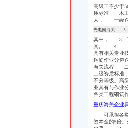
高级工不少于5
春节期间海关人轮流值守保障国际邮件畅顺通关_东莞_东莞光网
我们海关人
质标准 木工
新闻背景:经历四代人海关大钟平稳运行90年_高清在线观看-PP
人， 一级企
很不错的跟海关国检合作,要号召多点人来关注。
光电园海关 3．
汽博中心海关
重庆渝北汽博中心招生主管招聘_宠才网
其中， 3、
汽博中心新科国际广场|好戏网
具。 4、 
商务接待租车|汽博中心租车|鑫煌汽车租赁|东商网
具有相关专业
江南style奥风健身俱乐部汽博中心_土豆
钢筋作业分包
重庆汽博中心二手车交易市场地址_电话_交通路线——第一车网
龙头寺海关
海关流程 二
重庆2012年一级建造师考点分布及参考路线
二级资质标准
5桥连接渝中江北你看看如何走便捷_网易重庆房产频道
不分等级。高级
【龙头寺写字楼,办公楼出租·租赁价格信息】1000-2000米75元/平
业具有与作业
<重庆武隆天生三硚-龙水峡地缝1日游>享十二道服务品十二道风味0购
各类工程砌筑
尊享重庆佳馨宾馆（火车北站、龙头寺）价单人间1晚！_团800重庆
礼嘉海关
重庆海关企业
义乌批发价格,义乌采购,义乌品牌供应商-中国制造网义乌热门搜索
武进区礼嘉志良锯片修磨经营部信用档案_信用报告_信用等级-绿盾征信
可承担各类石
深圳进口二手LED生产线进口手续有哪些海关编码如何归类-广东深圳
资本金的5倍。
常州到湖州货运公司_商务服务_招商_中国麦网