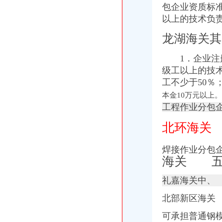
包企业资质标
重庆光电园何老师重庆学造价控制测量_志趣网
以上的技术负
关于推动电子商务发展有关工作的通知_全文
财富中心海关
龙湖海关其
境外参与者期货账户资金“专款专用”_东方财富网
上海海关8措施支持科创中心建设概念股或受益2015-06-2416:40——
1．企业注册
第十期海关财务科长培训班举行-天津财经大学
级工以上的技
梧州写字楼：国龙财富中心115方写字楼3000蚊-梧州爱问分类
工不少于50％
上海海关造“金直通车”_东方财富网
龙湖海关
本金10万元以上。
星海华庭,金平汕头市珠江路海关大楼斜对面-汕头星海华庭二手房、
工程作业分包
龙湖滟澜山顺义楼盘,与龙湖滟澜山同区域楼盘信息-北京安居客
汕头市龙湖酒店叫多少钱『加微信fzc8862』¤-中山美团网
北环海关
广东近四成入海排污口超排部分贝类重金属超标
龙湖区租房珠江路山路星海华庭1房2田园风格有厨房和台,龙湖
焊接作业分包
北部新区海关
海关 五
北部新区酒店公寓购买,重庆北部新区酒店公寓购买二手房房源-重庆
重庆经开区海关迁至茶园_东莞时间网
礼嘉海关中、
王鸿举市长在2003年北部新区开发建设工作会议上的讲话doc下载_爱
北部新区海关
京滨城际铁路北部新区站将成重要交通枢纽-数据-天津乐居网
重庆北部新区民心佳园通过2条公交线路汇总-公交资讯-客运站
可承担普通钢
两江新区海关流程