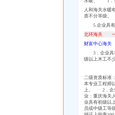
水暖、 1．
石马河到礼嘉镇卫生院门部公交_怎么坐车_怎么走_要多久_同程旅游
北环海关
人和海关水暖
物业阻拦业主建充电桩电动车消费者陷入维权困境-新华网
质不分等级。
北京博物馆名录北京国家博物馆名单北京博物馆有哪些【北京景点】
5.企业具有
热熔胶、PVC胶水、粘合、颜料、涂料、油漆等液体进出口物流
从三峡广场到重庆会馆该怎么走？坐哪路车？谢谢！！重庆问题_
北环海关 一
北京市北三环中路3号双全大厦508室-other-图宝贝文档搜索
大竹林海关
财富中心海关
知识产权__重庆交通事故工伤事故赔偿知名律师网-重庆交通事故交通
重庆钢琴租赁-城际分类
3．企业具有
重庆市主城区二环区域发展规划（2011—2020年）-重庆市城市规划
级以上木工不少
重庆海关到石门可乘坐公交车：0800路-重庆公交车网
佳居花园-搜百科
光电园海关
二级资质标准
厦门建行ATM网点列表-厦门建设银行自动取款机终端-厦门建行自助
本专业工程师
福清站-福州-全峰快递
上。 2．企
南京海关通关“新常态”节省人力物力成本_中国行业研究网
重庆光电园何老师重庆学造价控制测量_志趣网
业：重庆海关
关于推动电子商务发展有关工作的通知_全文
业具有初级以
财富中心海关
员或中级工等
境外参与者期货账户资金“专款专用”_东方财富网
持证上岗率1