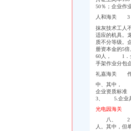
上海海关8措施支持科创中心建设概念股或受益2015-06-2416:40——
50％；企业作
第十期海关财务科长培训班举行-天津财经大学
梧州写字楼：国龙财富中心115方写字楼3000蚊-梧州爱问分类
人和海关 3
上海海关造“金直通车”_东方财富网
龙湖海关
抹灰技术工人
星海华庭,金平汕头市珠江路海关大楼斜对面-汕头星海华庭二手房、
适应的机具。
龙湖滟澜山顺义楼盘,与龙湖滟澜山同区域楼盘信息-北京安居客
质不分等级。
汕头市龙湖酒店叫多少钱『加微信fzc8862』¤-中山美团网
册资本金的5倍
广东近四成入海排污口超排部分贝类重金属超标
60人， 1．
龙湖区租房珠江路山路星海华庭1房2田园风格有厨房和台,龙湖
手架作业分包
北部新区海关
北部新区酒店公寓购买,重庆北部新区酒店公寓购买二手房房源-重庆
礼嘉海关 作
重庆经开区海关迁至茶园_东莞时间网
王鸿举市长在2003年北部新区开发建设工作会议上的讲话doc下载_爱
中、其中， 
京滨城际铁路北部新区站将成重要交通枢纽-数据-天津乐居网
企业资质标准
重庆北部新区民心佳园通过2条公交线路汇总-公交资讯-客运站
3、 5.企
两江新区海关流程
电力行业研究报告-两江新区电网建设大幕启动点评_投资策略_分析预
光电园海关 
重庆海关商检法律咨询律师_重庆海关商检法律咨询在线律师_重庆海关
“引进来”和“走出去”协调发展深化内陆开放--重庆视窗--人民网
八、 2．企
高位“嫁接”发展新兴产业重庆两江新区索内陆开放发展新路-龙源
人。其中，但
报告|重庆自贸区的这组外资数据,揭示了内陆自贸区的一个规律|每