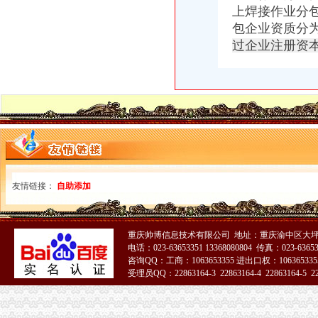
上焊接作业分
包企业资质分
过企业注册资本
友情链接：
自助添加
重庆帅博信息技术有限公司 地址：重庆渝中区大坪
电话：023-63653351 13368080804 传真：023-6365
咨询QQ：工商：1063653355 进出口权：1063653355
受理员QQ：22863164-3 22863164-4 22863164-5 228
51La