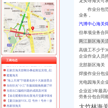
龙头寺海关可
重庆奎颜尼商贸有限公司 渝中100万 （工商注册）
动步公园
重庆晒微科技有限公司 渝南3万 （工商注册）
作业分包范围
动步公园效果图.jpg-重庆搜狐焦点网
重庆慧风涂装材料有限公司 渝高10万 （工商注册）
业务，
重庆地铁广告轨道环线一期工程一标在动步公园铺轨基地举行开工典礼
重庆金品科技有限公司 渝南100万 （进出口权）
【保利公园九里】公园步调全程跟随公园九里通透三房火热销清明小
重庆展优科技有限公司 渝中3万 （工商注册）
汽博中心海关
印-忠县州屏动步法主题公园全面对外开放-忠县忠州新闻网
重庆花香蔓尼服饰有限公司 渝中30万 （工商注册）
动步公园[水晶郦城东门]公交查询_动步公园[水晶郦城东门]公交线路_
但单项业务合
重庆科发表面处理有限责任公司 渝北800万 （进出口权）
悦来海关
东营前五月服务业重点项目累计完成投资63.8亿_17城_山东新闻_新闻
两江新区海关
周恩来与新中国的人民海关建设：南方网新闻频道
高级工不少于3
安宁海关罗马写字楼出租已装修好-[中国招商网甘肃站]
惠享系列-香港海洋公园四日（购物团）（上海出发）_出境跟团游_国
企业作业人员持
工商动态
石家庄海关邯郸办事处附近宾馆_石家庄海关邯郸办事处附近酒店_石家
北部新区海关
鸳鸯海关
“海上天湖”宁德著名的十大旅游景点宁德旅游必去十大景点你有去
焊接作业分包
当街扒光“小三”衣服就能挽救姻了吗？_张晓霖律师专栏-法邦网
当前出口骗税问题的成因及对策
光电园海关企业
【渝北鸳鸯轻轨站复地天玺豪华装修4房南向低调奢】-朝重庆易登网
企业近3年最高
【夏日旅游VOL.3】号外！号外！据说有一大批日本鬼子占领了柘荣鸳
冉家坝海关
劳务分包合同额
重庆华唐路到冉家坝社区可乘坐公交车：809路-重庆公交车网
大竹林海
重庆冉家坝院_电话_地址|在哪里|地图-重庆本地宝